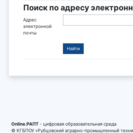
Поиск по адресу электрон
Поиск по адресу электронной 
Адрес
электронной
почты
Online.РАПТ
- цифровая образовательная среда
© КГБПОУ «Рубцовский аграрно-промышленный техник