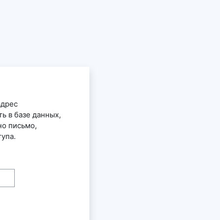
адрес
ь в базе данных,
но письмо,
упа.