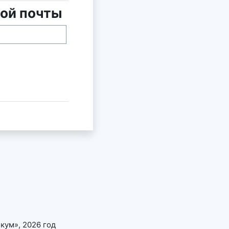
ной почты
почты
ум», 2026 год